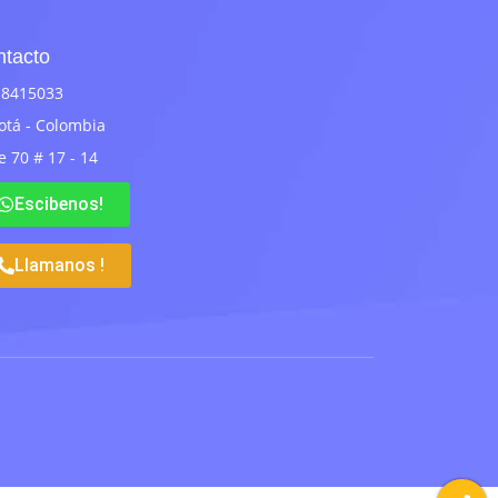
tacto
 8415033
otá - Colombia
e 70 # 17 - 14
Escibenos!
Llamanos !